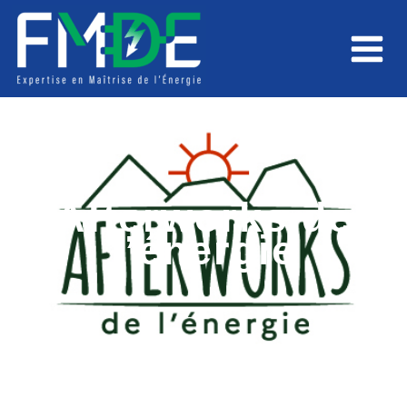
Aller
Main
au
Menu
contenu
Afterworks de
l’énergie